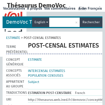
Thésaurus DemoVoc
Vocabulaires
A propos
Vos commentaires
Aide
|
en Français
DemoVoc Thesaurus
×
English
Rechercher
ESTIMATE
>
POST-CENSAL ESTIMATES
POST-CENSAL ESTIMATES
TERME
PRÉFÉRENTIEL
CONCEPT
ESTIMATE
GÉNÉRIQUE
CONCEPTS
INTERCENSAL ESTIMATES
ASSOCIÉS
POPULATION CENSUSES
APPARTIENT
Subject
AU GROUPE
TRADUCTIONS
ESTIMATION POST-CENSITAIRE
French
URI
http://thesaurus.web.ined.fr/demovoc/concept662