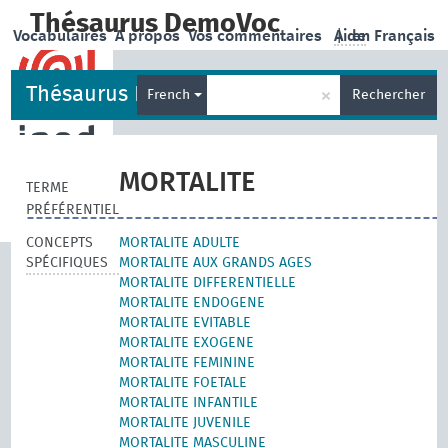
Thésaurus DemoVoc
Vocabulaires
A propos
Vos commentaires
Aide
|
en Français
Thésaurus DemoVoc
×
French
Rechercher
MORTALITE
TERME
PRÉFÉRENTIEL
CONCEPTS
MORTALITE ADULTE
SPÉCIFIQUES
MORTALITE AUX GRANDS AGES
MORTALITE DIFFERENTIELLE
MORTALITE ENDOGENE
MORTALITE EVITABLE
MORTALITE EXOGENE
MORTALITE FEMININE
MORTALITE FOETALE
MORTALITE INFANTILE
MORTALITE JUVENILE
MORTALITE MASCULINE