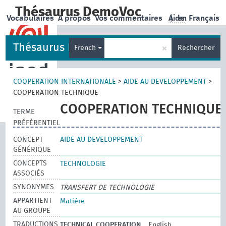
Thésaurus DemoVoc
Vocabulaires
A propos
Vos commentaires
Aide
|
en Français
Thésaurus DemoVoc
×
French
Rechercher
COOPERATION INTERNATIONALE
>
AIDE AU DEVELOPPEMENT
>
COOPERATION TECHNIQUE
COOPERATION TECHNIQUE
TERME
PRÉFÉRENTIEL
CONCEPT
AIDE AU DEVELOPPEMENT
GÉNÉRIQUE
CONCEPTS
TECHNOLOGIE
ASSOCIÉS
SYNONYMES
TRANSFERT DE TECHNOLOGIE
APPARTIENT
Matière
AU GROUPE
TRADUCTIONS
TECHNICAL COOPERATION
English