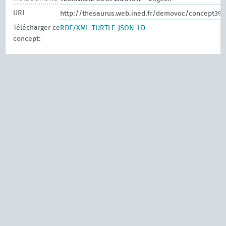
URI
http://thesaurus.web.ined.fr/demovoc/concept393
Télécharger ce
RDF/XML
TURTLE
JSON-LD
concept: