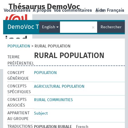
Thésaurus DemoVoc
Vocabulaires
A propos
Vos commentaires
Aide
|
en Français
DemoVoc Thesaurus
×
English
Rechercher
POPULATION
>
RURAL POPULATION
RURAL POPULATION
TERME
PRÉFÉRENTIEL
CONCEPT
POPULATION
GÉNÉRIQUE
CONCEPTS
AGRICULTURAL POPULATION
SPÉCIFIQUES
CONCEPTS
RURAL COMMUNITIES
ASSOCIÉS
APPARTIENT
Subject
AU GROUPE
TRADUCTIONS
POPULATION RURALE
French