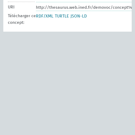
URI
http://thesaurus.web.ined.fr/demovoc/concept148
Télécharger ce
RDF/XML
TURTLE
JSON-LD
concept: