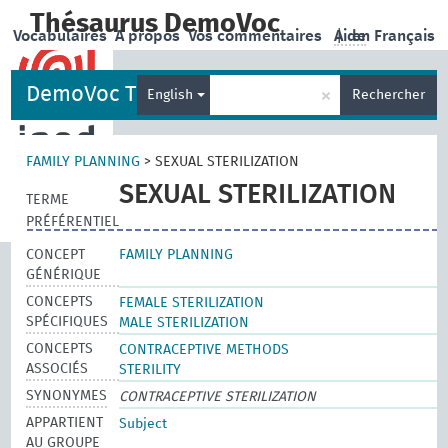
Thésaurus DemoVoc
Vocabulaires
A propos
Vos commentaires
Aide
|
en Français
DemoVoc Thesaurus
×
English
Rechercher
FAMILY PLANNING
>
SEXUAL STERILIZATION
SEXUAL STERILIZATION
TERME
PRÉFÉRENTIEL
CONCEPT
FAMILY PLANNING
GÉNÉRIQUE
CONCEPTS
FEMALE STERILIZATION
SPÉCIFIQUES
MALE STERILIZATION
CONCEPTS
CONTRACEPTIVE METHODS
ASSOCIÉS
STERILITY
SYNONYMES
CONTRACEPTIVE STERILIZATION
APPARTIENT
Subject
AU GROUPE