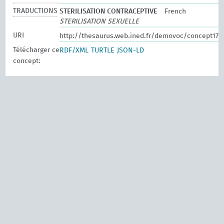
TRADUCTIONS
STERILISATION CONTRACEPTIVE
French
STERILISATION SEXUELLE
URI
http://thesaurus.web.ined.fr/demovoc/concept179
Télécharger ce
RDF/XML
TURTLE
JSON-LD
concept: