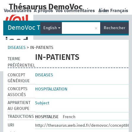
Thésaurus DemoVoc
Vocabulaires
A propos
Vos commentaires
Aide
|
en Français
DemoVoc Thesaurus
×
English
Rechercher
DISEASES
>
IN-PATIENTS
IN-PATIENTS
TERME
PRÉFÉRENTIEL
CONCEPT
DISEASES
GÉNÉRIQUE
CONCEPTS
HOSPITALIZATION
ASSOCIÉS
APPARTIENT
Subject
AU GROUPE
TRADUCTIONS
HOSPITALISE
French
URI
http://thesaurus.web.ined.fr/demovoc/concept863