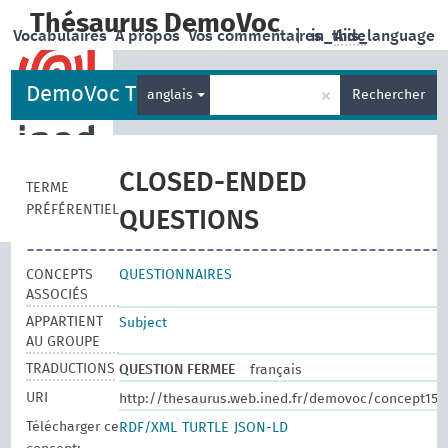
Thésaurus DemoVoc
Vocabulaires
A propos
Vos commentaires
|
in_this_language
Aide
DemoVoc Thesaurus
×
anglais
Rechercher
CLOSED-ENDED
TERME
PRÉFÉRENTIEL
QUESTIONS
CONCEPTS
QUESTIONNAIRES
ASSOCIÉS
APPARTIENT
Subject
AU GROUPE
TRADUCTIONS
QUESTION FERMEE
français
URI
http://thesaurus.web.ined.fr/demovoc/concept155
Télécharger ce
RDF/XML
TURTLE
JSON-LD