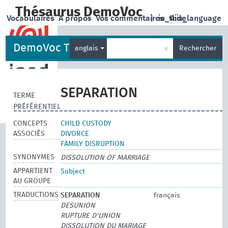
Thésaurus DemoVoc
Vocabulaires
A propos
Vos commentaires
|
in_this_language
Aide
DemoVoc Thesaurus
×
anglais
Rechercher
SEPARATION
TERME
PRÉFÉRENTIEL
CONCEPTS
CHILD CUSTODY
ASSOCIÉS
DIVORCE
FAMILY DISRUPTION
SYNONYMES
DISSOLUTION OF MARRIAGE
APPARTIENT
Subject
AU GROUPE
TRADUCTIONS
SEPARATION
français
DESUNION
RUPTURE D'UNION
DISSOLUTION DU MARIAGE