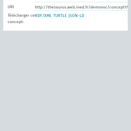
URI
http://thesaurus.web.ined.fr/demovoc/concept172
Télécharger ce
RDF/XML
TURTLE
JSON-LD
concept: