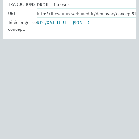
TRADUCTIONS
DROIT
français
URI
http://thesaurus.web.ined.fr/demovoc/concept518
Télécharger ce
RDF/XML
TURTLE
JSON-LD
concept: