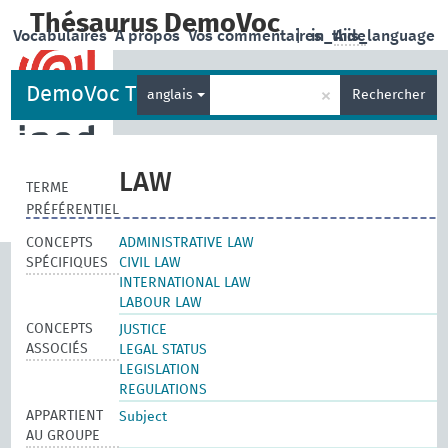
Thésaurus DemoVoc
Vocabulaires
A propos
Vos commentaires
|
in_this_language
Aide
DemoVoc Thesaurus
×
anglais
Rechercher
LAW
TERME
PRÉFÉRENTIEL
CONCEPTS
ADMINISTRATIVE LAW
SPÉCIFIQUES
CIVIL LAW
INTERNATIONAL LAW
LABOUR LAW
CONCEPTS
JUSTICE
ASSOCIÉS
LEGAL STATUS
LEGISLATION
REGULATIONS
APPARTIENT
Subject
AU GROUPE