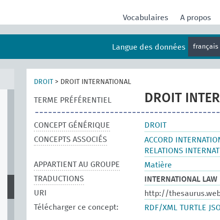
Vocabulaires
A propos
Langue des données
françai
DROIT
>
DROIT INTERNATIONAL
DROIT INTE
TERME PRÉFÉRENTIEL
CONCEPT GÉNÉRIQUE
DROIT
CONCEPTS ASSOCIÉS
ACCORD INTERNATIO
RELATIONS INTERNA
APPARTIENT AU GROUPE
Matière
TRADUCTIONS
INTERNATIONAL LAW
URI
http://thesaurus.we
Télécharger ce concept:
RDF/XML
TURTLE
JS