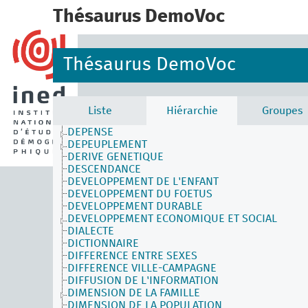
DECLARATION DE L'AGE
Thésaurus DemoVoc
DECLARATION DE NAISSANCE
DECOHABITATION
DECOLONISATION
DELAI DE CONCEPTION
Thésaurus DemoVoc
DEMANDE DE CONSOMMATION
DEMOGRAPHE
DEMOGRAPHIE MEDICALE
DENOMBREMENT
Liste
Hiérarchie
Groupes
DEPENDANCE
DEPENSE
DEPEUPLEMENT
DERIVE GENETIQUE
DESCENDANCE
DEVELOPPEMENT DE L'ENFANT
DEVELOPPEMENT DU FOETUS
DEVELOPPEMENT DURABLE
DEVELOPPEMENT ECONOMIQUE ET SOCIAL
DIALECTE
DICTIONNAIRE
DIFFERENCE ENTRE SEXES
DIFFERENCE VILLE-CAMPAGNE
DIFFUSION DE L'INFORMATION
DIMENSION DE LA FAMILLE
DIMENSION DE LA POPULATION