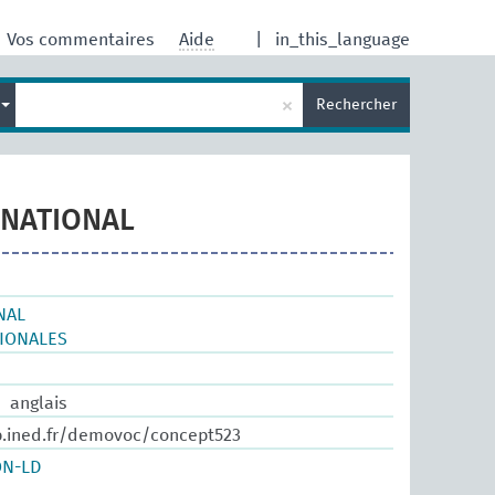
Vos commentaires
Aide
|
in_this_language
×
s
Rechercher
RNATIONAL
NAL
TIONALES
anglais
b.ined.fr/demovoc/concept523
ON-LD