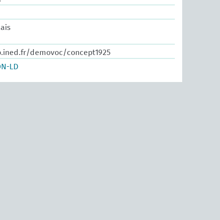
ais
b.ined.fr/demovoc/concept1925
ON-LD