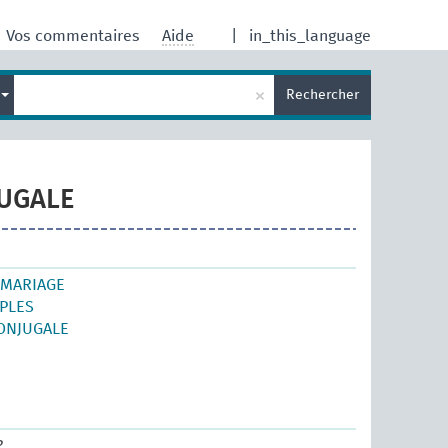
Vos commentaires
Aide
|
in_this_language
×
s
Rechercher
UGALE
 MARIAGE
PLES
CONJUGALE
R