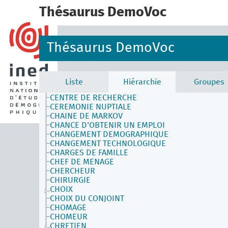
CARRIERE
Thésaurus DemoVoc
CARTE GEOGRAPHIQUE
CARTOGRAPHIE
CASTE
CATALOGUE
Thésaurus DemoVoc
CATASTROPHE
CATEGORIE SOCIO-PROFESSIONNELLE
CAUSE DE DECES
CELIBAT
Liste
Hiérarchie
Groupes
CENTRE DE PLANNING FAMILIAL
CENTRE DE RECHERCHE
CEREMONIE NUPTIALE
CHAINE DE MARKOV
CHANCE D'OBTENIR UN EMPLOI
CHANGEMENT DEMOGRAPHIQUE
CHANGEMENT TECHNOLOGIQUE
CHARGES DE FAMILLE
CHEF DE MENAGE
CHERCHEUR
CHIRURGIE
CHOIX
CHOIX DU CONJOINT
CHOMAGE
CHOMEUR
CHRETIEN