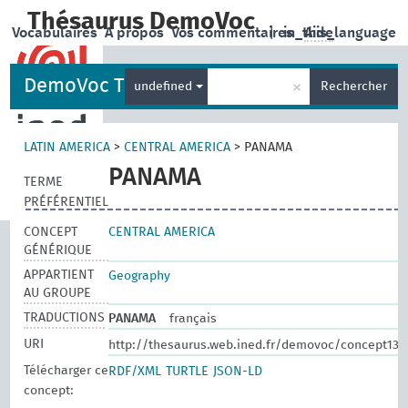
Thésaurus DemoVoc
Vocabulaires
A propos
Vos commentaires
|
in_this_language
Aide
DemoVoc Thesaurus
×
undefined
Rechercher
LATIN AMERICA
>
CENTRAL AMERICA
>
PANAMA
PANAMA
TERME
PRÉFÉRENTIEL
CONCEPT
CENTRAL AMERICA
GÉNÉRIQUE
APPARTIENT
Geography
AU GROUPE
TRADUCTIONS
PANAMA
français
URI
http://thesaurus.web.ined.fr/demovoc/concept135
Télécharger ce
RDF/XML
TURTLE
JSON-LD
concept: