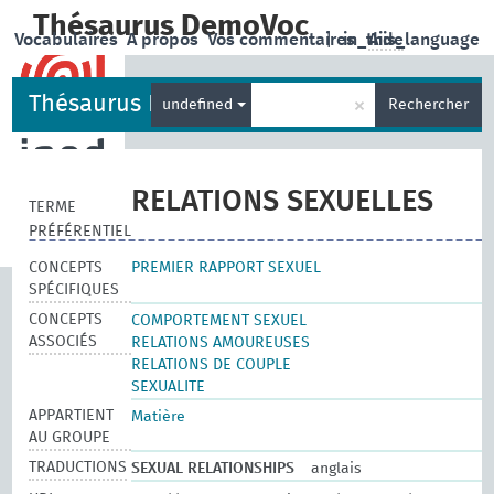
Thésaurus DemoVoc
Vocabulaires
A propos
Vos commentaires
|
in_this_language
Aide
Thésaurus DemoVoc
×
undefined
Rechercher
RELATIONS SEXUELLES
TERME
PRÉFÉRENTIEL
CONCEPTS
PREMIER RAPPORT SEXUEL
SPÉCIFIQUES
CONCEPTS
COMPORTEMENT SEXUEL
ASSOCIÉS
RELATIONS AMOUREUSES
RELATIONS DE COUPLE
SEXUALITE
APPARTIENT
Matière
AU GROUPE
TRADUCTIONS
SEXUAL RELATIONSHIPS
anglais