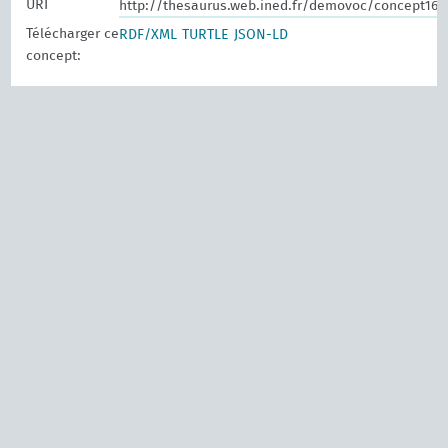
URI
http://thesaurus.web.ined.fr/demovoc/concept161
Télécharger ce
RDF/XML
TURTLE
JSON-LD
concept: