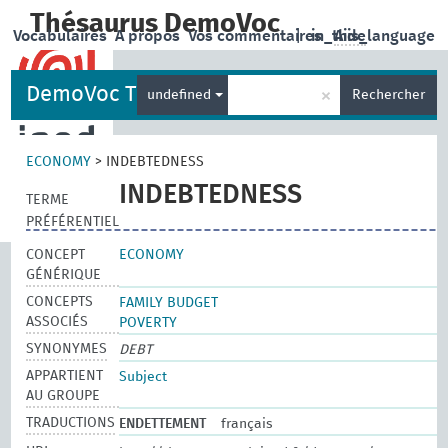
Thésaurus DemoVoc
Vocabulaires
A propos
Vos commentaires
|
in_this_language
Aide
DemoVoc Thesaurus
×
undefined
Rechercher
ECONOMY
>
INDEBTEDNESS
INDEBTEDNESS
TERME
PRÉFÉRENTIEL
CONCEPT
ECONOMY
GÉNÉRIQUE
CONCEPTS
FAMILY BUDGET
ASSOCIÉS
POVERTY
SYNONYMES
DEBT
APPARTIENT
Subject
AU GROUPE
TRADUCTIONS
ENDETTEMENT
français