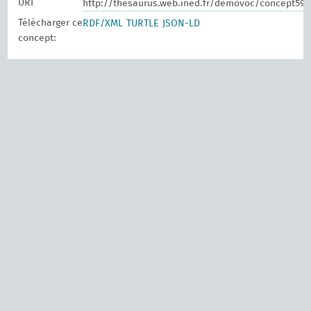
URI
http://thesaurus.web.ined.fr/demovoc/concept592
Télécharger ce
RDF/XML
TURTLE
JSON-LD
concept: