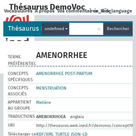
Thésaurus DemoVoc
Vocabulaires
A propos
Vos commentaires
|
in_this_language
Aide
Thésaurus DemoVoc
×
undefined
Rechercher
AMENORRHEE
TERME
PRÉFÉRENTIEL
CONCEPTS
AMENORRHEE POST-PARTUM
SPÉCIFIQUES
CONCEPTS
MENSTRUATION
ASSOCIÉS
APPARTIENT
Matière
AU GROUPE
TRADUCTIONS
AMENORRHOEA
anglais
URI
http://thesaurus.web.ined.fr/demovoc/concept78
Télécharger ce
RDF/XML
TURTLE
JSON-LD