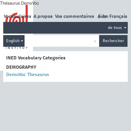
Thésaurus DemoVoc
Vocabulaires
A propos
Vos commentaires
Aide
|
en Français
de tous
×
English
Rechercher
INED Vocabulary Categories
DEMOGRAPHY
DemoVoc Thesaurus